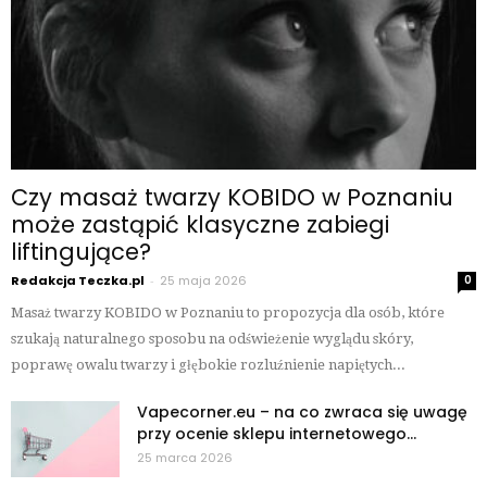
Czy masaż twarzy KOBIDO w Poznaniu
może zastąpić klasyczne zabiegi
liftingujące?
Redakcja Teczka.pl
-
25 maja 2026
0
Masaż twarzy KOBIDO w Poznaniu to propozycja dla osób, które
szukają naturalnego sposobu na odświeżenie wyglądu skóry,
poprawę owalu twarzy i głębokie rozluźnienie napiętych...
Vapecorner.eu – na co zwraca się uwagę
przy ocenie sklepu internetowego...
25 marca 2026