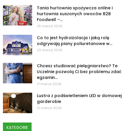
Tania hurtownia spożywcza online i
hurtownia suszonych owoców B2B
Foodwell –...
25 marca 2026
Co to jest hydroizolacja i jaką rolę
odgrywają piany poliuretanowe w...
23 marca 2026
Chcesz studiować pielęgniarstwo? Te
Uczelnie pozwolą Ci bez problemu zdać
egzamin...
17 marca 2026
Lustra z podświetleniem LED w domowej
garderobie
12 marca 2026
KATEGORIE