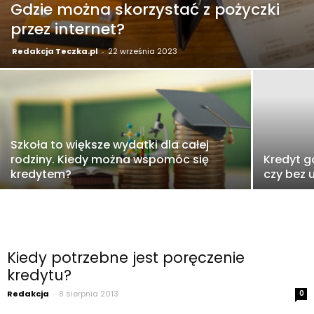
Gdzie można skorzystać z pożyczki
przez internet?
Redakcja Teczka.pl
-
22 września 2023
Szkoła to większe wydatki dla całej
rodziny. Kiedy można wspomóc się
Kredyt 
kredytem?
czy bez 
Kiedy potrzebne jest poręczenie
kredytu?
Redakcja
-
8 sierpnia 2013
0