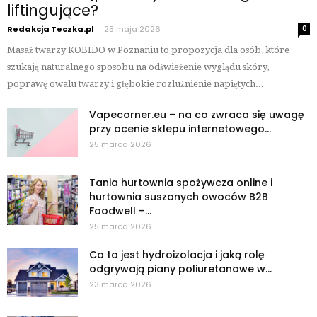
liftingujące?
Redakcja Teczka.pl
-
25 maja 2026
0
Masaż twarzy KOBIDO w Poznaniu to propozycja dla osób, które
szukają naturalnego sposobu na odświeżenie wyglądu skóry,
poprawę owalu twarzy i głębokie rozluźnienie napiętych...
Vapecorner.eu – na co zwraca się uwagę
przy ocenie sklepu internetowego...
25 marca 2026
Tania hurtownia spożywcza online i
hurtownia suszonych owoców B2B
Foodwell –...
25 marca 2026
Co to jest hydroizolacja i jaką rolę
odgrywają piany poliuretanowe w...
23 marca 2026