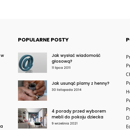
POPULARNE POSTY
P
 w
Jak wysłać wiadomość
P
głosową?
P
11 lipca 2011
C
P
Jak usunąć plamy z henny?
30 listopada 2014
H
P
P
4 porady przed wyborem
mebli do pokoju dziecka
D
9 września 2021
za
E