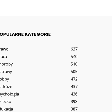
OPULARNE KATEGORIE
rawo
637
raca
540
horoby
510
otrawy
505
obby
472
odróże
437
sychologia
436
ziecko
398
dukacja
387