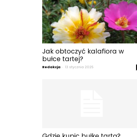
Jak obtoczyć kalafiora w
bułce tartej?
Redakcja
-
13 stycznia 2025
Gdzie kupic bułkę tartą?