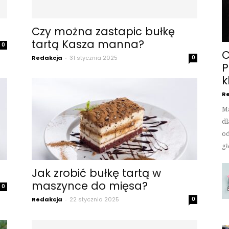
Czy można zastapic bułkę
tartą Kasza manna?
0
C
Redakcja
-
31 stycznia 2025
0
P
k
Re
Ma
dl
od
gł
Jak zrobić bułkę tartą w
maszynce do mięsa?
0
Redakcja
-
22 stycznia 2025
0