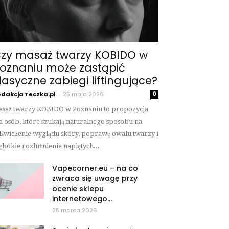
zy masaż twarzy KOBIDO w
oznaniu może zastąpić
lasyczne zabiegi liftingujące?
dakcja Teczka.pl
-
25 maja 2026
0
saż twarzy KOBIDO w Poznaniu to propozycja
a osób, które szukają naturalnego sposobu na
świeżenie wyglądu skóry, poprawę owalu twarzy i
ębokie rozluźnienie napiętych...
Vapecorner.eu – na co
zwraca się uwagę przy
ocenie sklepu
internetowego...
25 marca 2026