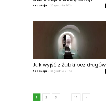
Redakcja
-
22 grudnia 2024
Jak wyjść z Żabki bez długów
Redakcja
-
13 grudnia 2024
...
1
2
3
11