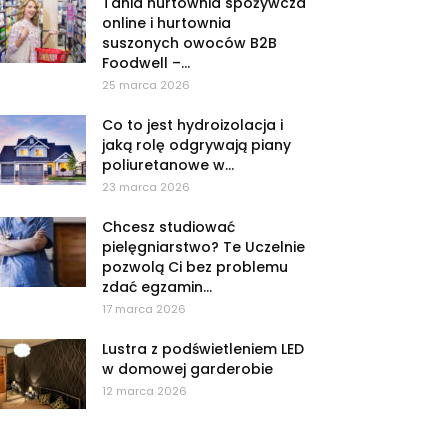
Tania hurtownia spożywcza
online i hurtownia
suszonych owoców B2B
Foodwell –...
25 marca 2026
Co to jest hydroizolacja i
jaką rolę odgrywają piany
poliuretanowe w...
23 marca 2026
Chcesz studiować
pielęgniarstwo? Te Uczelnie
pozwolą Ci bez problemu
zdać egzamin...
17 marca 2026
Lustra z podświetleniem LED
w domowej garderobie
12 marca 2026