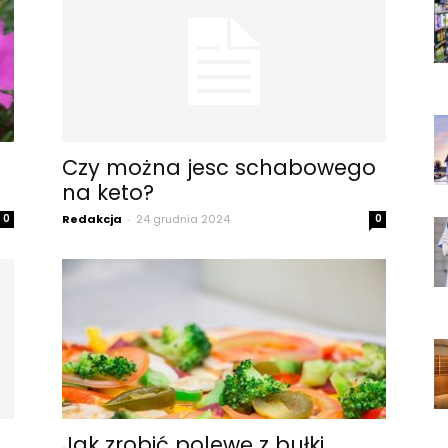
Czy można jesc schabowego
na keto?
0
Redakcja
-
24 grudnia 2024
0
Jak zrobić polewę z bułki