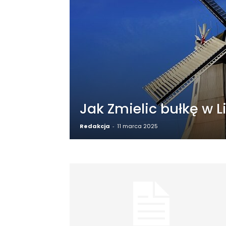
Jak Zmielic bułkę w L
Redakcja
-
11 marca 2025