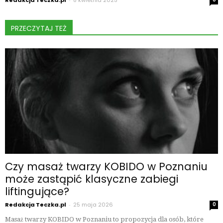
Redakcja Teczka.pl
8 kwietnia 2025
PRZECZYTAJ TEŻ
Czy masaż twarzy KOBIDO w Poznaniu
może zastąpić klasyczne zabiegi
liftingujące?
Redakcja Teczka.pl
-
25 maja 2026
0
Masaż twarzy KOBIDO w Poznaniu to propozycja dla osób, które