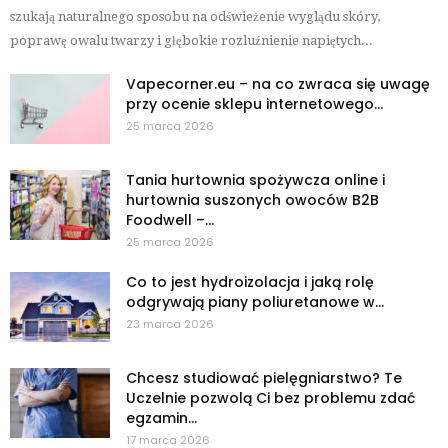
szukają naturalnego sposobu na odświeżenie wyglądu skóry,
poprawę owalu twarzy i głębokie rozluźnienie napiętych...
Vapecorner.eu – na co zwraca się uwagę
przy ocenie sklepu internetowego...
25 marca 2026
Tania hurtownia spożywcza online i
hurtownia suszonych owoców B2B
Foodwell –...
25 marca 2026
Co to jest hydroizolacja i jaką rolę
odgrywają piany poliuretanowe w...
23 marca 2026
Chcesz studiować pielęgniarstwo? Te
Uczelnie pozwolą Ci bez problemu zdać
egzamin...
17 marca 2026