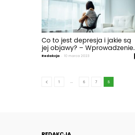
Co to jest depresja i jakie są
jej objawy? – Wprowadzenie..
Redakcja
-
10 marca 2023
...
1
6
7
8
REDAKCJA