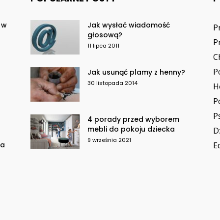
 w
Jak wysłać wiadomość
P
głosową?
P
11 lipca 2011
C
P
Jak usunąć plamy z henny?
30 listopada 2014
H
P
P
4 porady przed wyborem
mebli do pokoju dziecka
D
9 września 2021
za
E