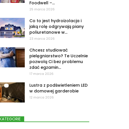
Foodwell –...
25 marca 2026
Co to jest hydroizolacja i
jaką rolę odgrywają piany
poliuretanowe w...
23 marca 2026
Chcesz studiować
pielęgniarstwo? Te Uczelnie
pozwolą Ci bez problemu
zdać egzamin...
17 marca 2026
Lustra z podświetleniem LED
w domowej garderobie
12 marca 2026
KATEGORIE