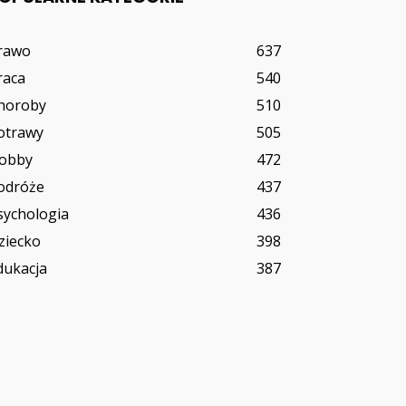
rawo
637
raca
540
horoby
510
otrawy
505
obby
472
odróże
437
sychologia
436
ziecko
398
dukacja
387