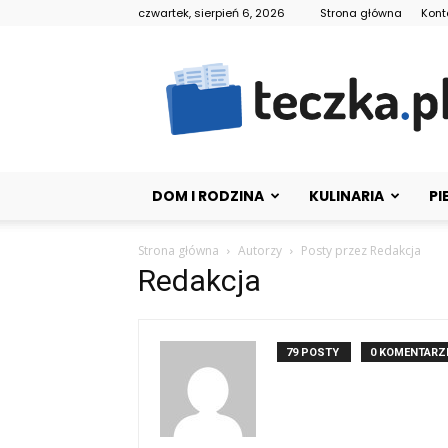
czwartek, sierpień 6, 2026
Strona główna
Kont
Teczka.pl
DOM I RODZINA
KULINARIA
PI
Strona główna
Autorzy
Posty przez Redakcja
Redakcja
79 POSTY
0 KOMENTARZ