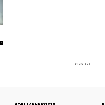
.
0
Strona 8 z 8
POPULARNE POSTY
P