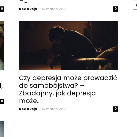
–...
K
0
Redakcja
-
10 marca 2023
0
Czy depresja może prowadzić
,
do samobójstwa? –
Zbadajmy, jak depresja
może...
0
Redakcja
-
10 marca 2023
0