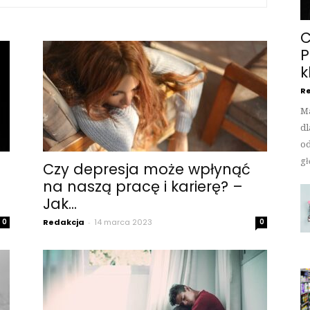
C
P
k
Re
Ma
dl
od
gł
Czy depresja może wpłynąć
na naszą pracę i karierę? –
Jak...
0
Redakcja
-
14 marca 2023
0