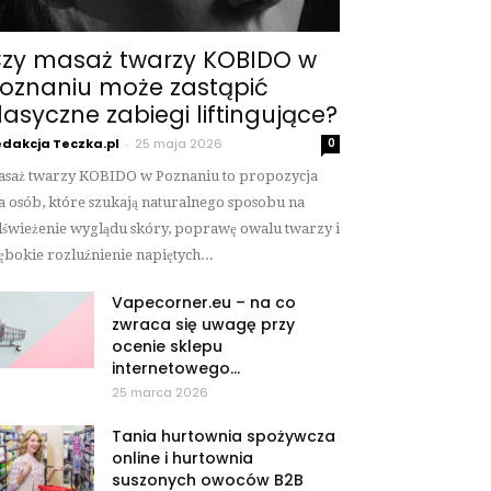
zy masaż twarzy KOBIDO w
oznaniu może zastąpić
lasyczne zabiegi liftingujące?
dakcja Teczka.pl
-
25 maja 2026
0
saż twarzy KOBIDO w Poznaniu to propozycja
a osób, które szukają naturalnego sposobu na
świeżenie wyglądu skóry, poprawę owalu twarzy i
ębokie rozluźnienie napiętych...
Vapecorner.eu – na co
zwraca się uwagę przy
ocenie sklepu
internetowego...
25 marca 2026
Tania hurtownia spożywcza
online i hurtownia
suszonych owoców B2B