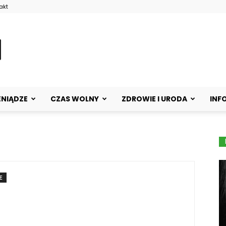
akt
ENIĄDZE
CZAS WOLNY
ZDROWIE I URODA
INF
E