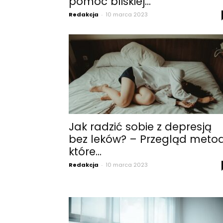
pomóc bliskiej...
Redakcja
-
10 marca 2023
Jak radzić sobie z depresją
bez leków? – Przegląd metod
które...
Redakcja
-
10 marca 2023