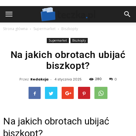
Strona główna
Supermarket
Biszkopty
Supermarket
Biszkopty
Na jakich obrotach ubijać
biszkopt?
280
Przez
Redakcja
-
4 stycznia 2025
0
Na jakich obrotach ubijać
biszkopt?