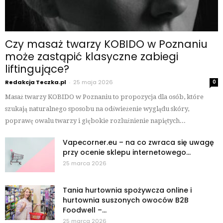
Czy masaż twarzy KOBIDO w Poznaniu
może zastąpić klasyczne zabiegi
liftingujące?
Redakcja Teczka.pl
-
25 maja 2026
0
Masaż twarzy KOBIDO w Poznaniu to propozycja dla osób, które
szukają naturalnego sposobu na odświeżenie wyglądu skóry,
poprawę owalu twarzy i głębokie rozluźnienie napiętych...
Vapecorner.eu – na co zwraca się uwagę
przy ocenie sklepu internetowego...
25 marca 2026
Tania hurtownia spożywcza online i
hurtownia suszonych owoców B2B
Foodwell –...
25 marca 2026