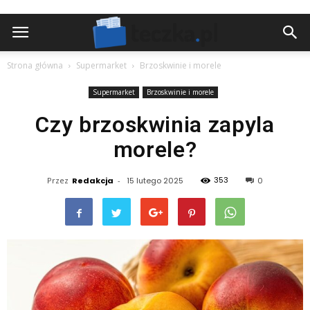
Strona główna
Supermarket
Brzoskwinie i morele
Supermarket
Brzoskwinie i morele
Czy brzoskwinia zapyla
morele?
353
Przez
Redakcja
-
15 lutego 2025
0