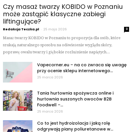
Czy masaż twarzy KOBIDO w Poznaniu
może zastąpić klasyczne zabiegi
liftingujące?
Redakcja Teczka.pl
-
25 maja 2026
0
Masaż twarzy KOBIDO w Poznaniu to propozycja dla osób, które
szukają naturalnego sposobu na odświeżenie wyglądu skóry,
poprawę owalu twarzy i głębokie rozluźnienie napiętych...
Vapecorner.eu – na co zwraca się uwagę
przy ocenie sklepu internetowego...
25 marca 2026
Tania hurtownia spożywcza online i
hurtownia suszonych owoców B2B
Foodwell –...
25 marca 2026
Co to jest hydroizolacja i jaką rolę
odgrywają piany poliuretanowe w...