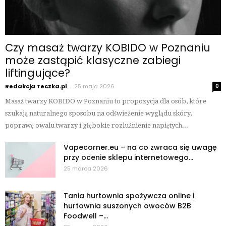
Czy masaż twarzy KOBIDO w Poznaniu
może zastąpić klasyczne zabiegi
liftingujące?
Redakcja Teczka.pl
-
25 maja 2026
0
Masaż twarzy KOBIDO w Poznaniu to propozycja dla osób, które
szukają naturalnego sposobu na odświeżenie wyglądu skóry,
poprawę owalu twarzy i głębokie rozluźnienie napiętych...
Vapecorner.eu – na co zwraca się uwagę
przy ocenie sklepu internetowego...
25 marca 2026
Tania hurtownia spożywcza online i
hurtownia suszonych owoców B2B
Foodwell –...