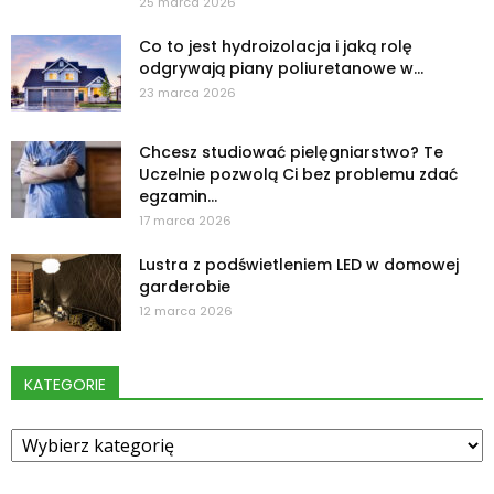
25 marca 2026
Co to jest hydroizolacja i jaką rolę
odgrywają piany poliuretanowe w...
23 marca 2026
Chcesz studiować pielęgniarstwo? Te
Uczelnie pozwolą Ci bez problemu zdać
egzamin...
17 marca 2026
Lustra z podświetleniem LED w domowej
garderobie
12 marca 2026
KATEGORIE
Kategorie