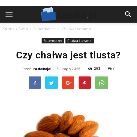
Strona główna
Supermarket
Chałwa i sezamki
Supermarket
Chałwa i sezamki
Czy chałwa jest tlusta?
293
Przez
Redakcja
-
3 lutego 2025
0