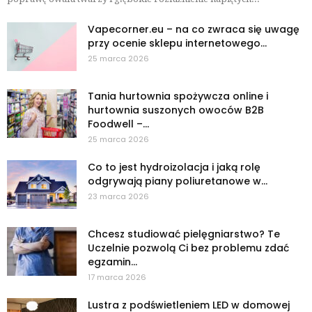
Vapecorner.eu – na co zwraca się uwagę
przy ocenie sklepu internetowego...
25 marca 2026
Tania hurtownia spożywcza online i
hurtownia suszonych owoców B2B
Foodwell –...
25 marca 2026
Co to jest hydroizolacja i jaką rolę
odgrywają piany poliuretanowe w...
23 marca 2026
Chcesz studiować pielęgniarstwo? Te
Uczelnie pozwolą Ci bez problemu zdać
egzamin...
17 marca 2026
Lustra z podświetleniem LED w domowej