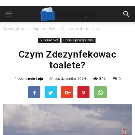
Strona główna
Supermarket
Chemia profesjonalna
Supermarket
Chemia profesjonalna
Czym Zdezynfekowac
toalete?
246
Przez
Redakcja
-
20 października 2024
0