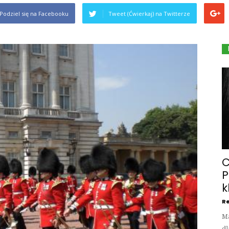
Podziel się na Facebooku
Tweet (Ćwierkaj) na Twitterze
C
P
k
Re
Ma
dl