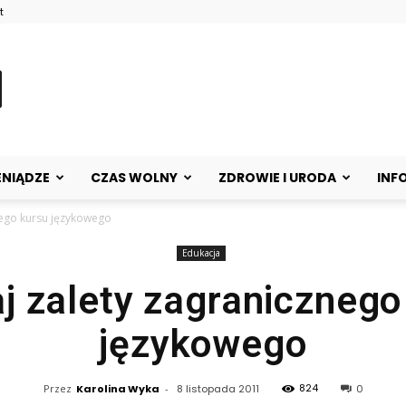
t
ENIĄDZE
CZAS WOLNY
ZDROWIE I URODA
INF
nego kursu językowego
Edukacja
j zalety zagranicznego
językowego
824
Przez
Karolina Wyka
-
8 listopada 2011
0