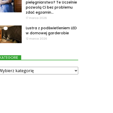
pielęgniarstwo? Te Uczelnie
pozwolą Ci bez problemu
zdać egzamin...
17 marca 2026
Lustra z podświetleniem LED
w domowej garderobie
12 marca 2026
KATEGORIE
ategorie