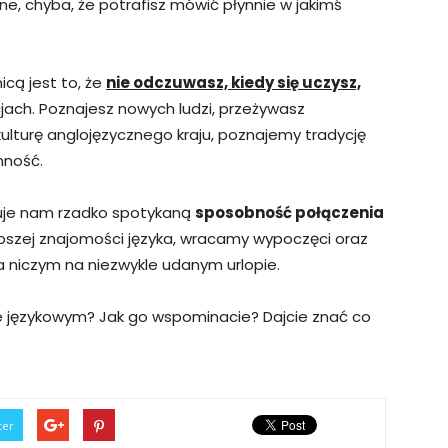
ne, chyba, że potrafisz mówić płynnie w jakimś
icą jest to, że
nie odczuwasz, kiedy się uczysz,
cjach. Poznajesz nowych ludzi, przeżywasz
kulturę anglojęzycznego kraju, poznajemy tradycję
nność.
eruje nam rzadko spotykaną
sposobność połączenia
epszej znajomości języka, wracamy wypoczęci oraz
 niczym na niezwykle udanym urlopie.
ie językowym? Jak go wspominacie? Dajcie znać co
ter