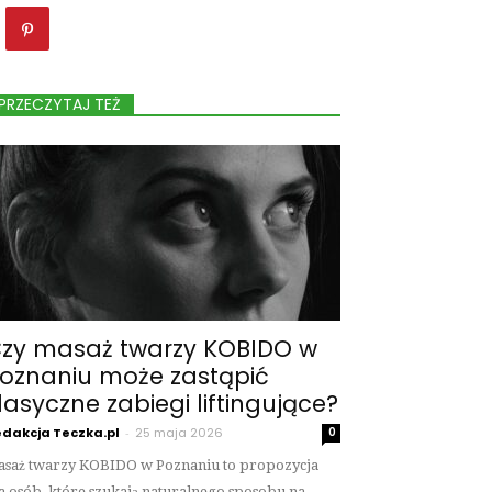
PRZECZYTAJ TEŻ
zy masaż twarzy KOBIDO w
oznaniu może zastąpić
lasyczne zabiegi liftingujące?
dakcja Teczka.pl
-
25 maja 2026
0
saż twarzy KOBIDO w Poznaniu to propozycja
a osób, które szukają naturalnego sposobu na