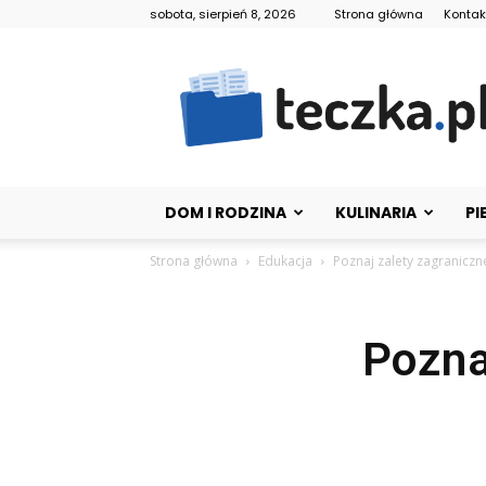
sobota, sierpień 8, 2026
Strona główna
Kontak
Teczka.pl
DOM I RODZINA
KULINARIA
PI
Strona główna
Edukacja
Poznaj zalety zagranicz
Pozna