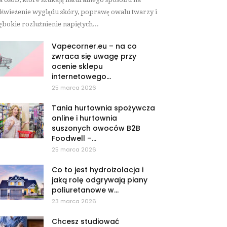
świeżenie wyglądu skóry, poprawę owalu twarzy i
ębokie rozluźnienie napiętych...
Vapecorner.eu – na co
zwraca się uwagę przy
ocenie sklepu
internetowego...
25 marca 2026
Tania hurtownia spożywcza
online i hurtownia
suszonych owoców B2B
Foodwell –...
25 marca 2026
Co to jest hydroizolacja i
jaką rolę odgrywają piany
poliuretanowe w...
23 marca 2026
Chcesz studiować