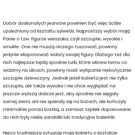
Dobór doskonałych jeansów powinien być więc ściśle
uzależniony od kształtu sylwetki. Najprostszy wybór mają
Panie o tzw. figurze wieszaka, czyli szczupłe, wysokie i
smukłe. One nie muszą niczego tuszować, powinny
jedynie eksponować walory swojej figury. Dlatego też dla
nich najlepsze będą spodnie rurki, które wbrew temu co
widzimy na ulicach, powinny nosić wyłącznie niebotycznie
szczupłe dziewczyny. Jednak jeżeli kobieta jest nie tylko
szczupła, ale także wysoka i nie chce wyglądać na
jeszcze wyższą dobrze jest, aby spodnie nie sięgały
samej ziemi, ani nie spierały się na butach, ale kończyły
minimalnie ponad kostką, a zamiast szpilek dopasowane
do nich były niskie sandałki lub tradycyjne balerinki.
Nieco trudniejszą sytuację mają kobiety o kształcie