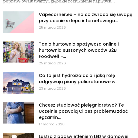
poprawę owalu twarzy i głębokie rozluźnienie napiętych...
Vapecorner.eu – na co zwraca się uwagę
przy ocenie sklepu internetowego...
25 marca 2026
Tania hurtownia spożywcza online i
hurtownia suszonych owoców B2B
Foodwell –...
25 marca 2026
Co to jest hydroizolacja i jaką rolę
odgrywają piany poliuretanowe w...
23 marca 2026
Chcesz studiować pielęgniarstwo? Te
Uczelnie pozwolą Ci bez problemu zdać
egzamin...
17 marca 2026
Lustra z podświetleniem LED w domowej