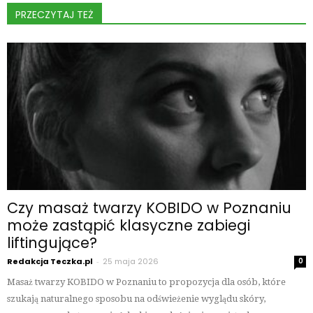
PRZECZYTAJ TEŻ
Czy masaż twarzy KOBIDO w Poznaniu
może zastąpić klasyczne zabiegi
liftingujące?
Redakcja Teczka.pl
-
25 maja 2026
0
Masaż twarzy KOBIDO w Poznaniu to propozycja dla osób, które
szukają naturalnego sposobu na odświeżenie wyglądu skóry,