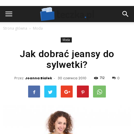
Strona główna
Moda
Moda
Jak dobrać jeansy do
sylwetki?
712
Przez
Joanna Białek
-
30 czerwca 2010
0