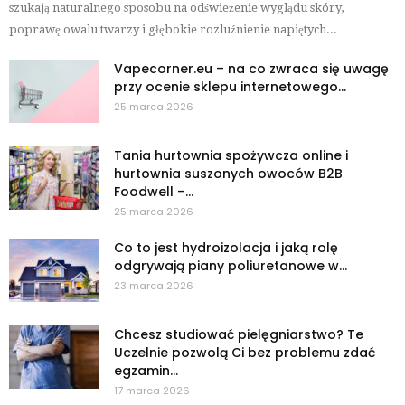
szukają naturalnego sposobu na odświeżenie wyglądu skóry,
poprawę owalu twarzy i głębokie rozluźnienie napiętych...
Vapecorner.eu – na co zwraca się uwagę
przy ocenie sklepu internetowego...
25 marca 2026
Tania hurtownia spożywcza online i
hurtownia suszonych owoców B2B
Foodwell –...
25 marca 2026
Co to jest hydroizolacja i jaką rolę
odgrywają piany poliuretanowe w...
23 marca 2026
Chcesz studiować pielęgniarstwo? Te
Uczelnie pozwolą Ci bez problemu zdać
egzamin...
17 marca 2026