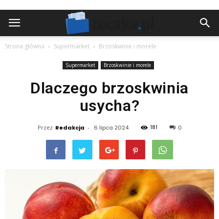
Strona główna
Supermarket
Brzoskwinie i morele
Supermarket
Brzoskwinie i morele
Dlaczego brzoskwinia
usycha?
181
Przez
Redakcja
-
6 lipca 2024
0