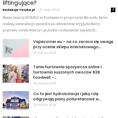
liftingujące?
Redakcja Teczka.pl
-
25 maja 2026
0
Masaż twarzy KOBIDO w Poznaniu to propozycja dla osób, które
szukają naturalnego sposobu na odświeżenie wyglądu skóry,
poprawę owalu twarzy i głębokie rozluźnienie napiętych...
Vapecorner.eu – na co zwraca się uwagę
przy ocenie sklepu internetowego...
25 marca 2026
Tania hurtownia spożywcza online i
hurtownia suszonych owoców B2B
Foodwell –...
25 marca 2026
Co to jest hydroizolacja i jaką rolę
odgrywają piany poliuretanowe w...
23 marca 2026