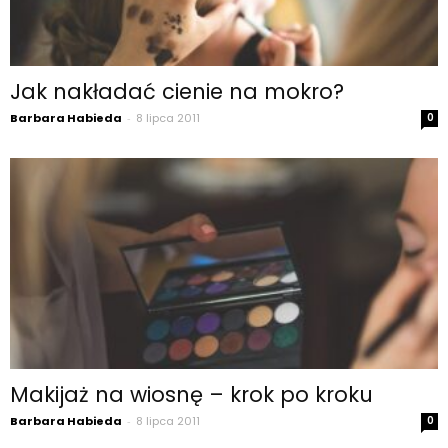
Jak nakładać cienie na mokro?
Barbara Habieda
-
8 lipca 2011
0
Makijaż na wiosnę – krok po kroku
Barbara Habieda
-
8 lipca 2011
0