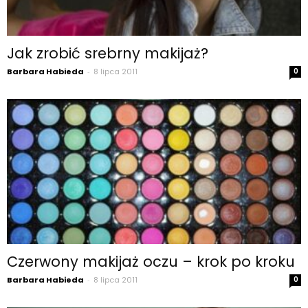
Jak zrobić srebrny makijaż?
Barbara Habieda
-
8 lipca 2011
0
Czerwony makijaż oczu – krok po kroku
Barbara Habieda
-
8 lipca 2011
0