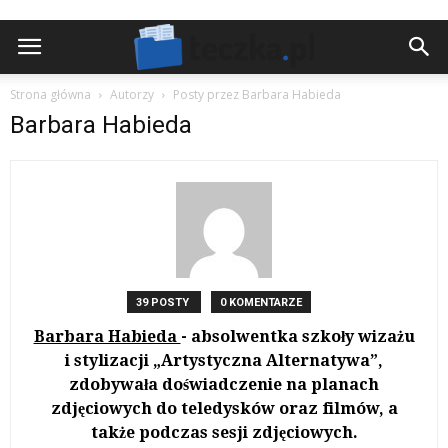
Strona główna
Autorzy
Posty przez Barbara Habieda
Barbara Habieda
39 POSTY
0 KOMENTARZE
Barbara Habieda
- absolwentka szkoły wizażu
i stylizacji „Artystyczna Alternatywa”,
zdobywała doświadczenie na planach
zdjęciowych do teledysków oraz filmów, a
także podczas sesji zdjęciowych.