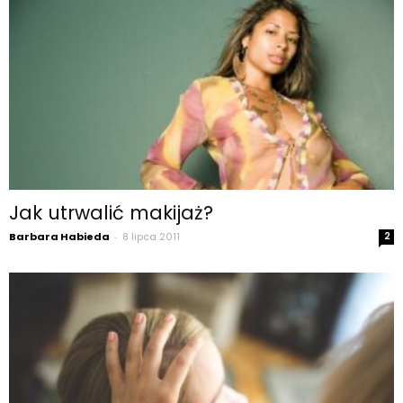
Jak utrwalić makijaż?
Barbara Habieda
-
8 lipca 2011
2