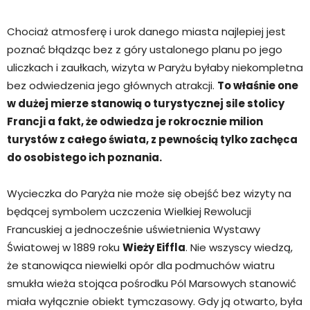
Chociaż atmosferę i urok danego miasta najlepiej jest
poznać błądząc bez z góry ustalonego planu po jego
uliczkach i zaułkach, wizyta w Paryżu byłaby niekompletna
bez odwiedzenia jego głównych atrakcji.
To właśnie one
w dużej mierze stanowią o turystycznej sile stolicy
Francji a fakt, że odwiedza je rokrocznie milion
turystów z całego świata, z pewnością tylko zachęca
do osobistego ich poznania.
Wycieczka do Paryża nie może się obejść bez wizyty na
będącej symbolem uczczenia Wielkiej Rewolucji
Francuskiej a jednocześnie uświetnienia Wystawy
Światowej w 1889 roku
Wieży Eiffla
. Nie wszyscy wiedzą,
że stanowiąca niewielki opór dla podmuchów wiatru
smukła wieża stojąca pośrodku Pól Marsowych stanowić
miała wyłącznie obiekt tymczasowy. Gdy ją otwarto, była