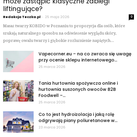
może zastąpić klasyczne zabiegi
liftingujące?
Redakcja Teczka.pl
-
25 maja 2026
0
Masaż twarzy KOBIDO w Poznaniu to propozycja dla osób, które
szukają naturalnego sposobu na odświeżenie wyglądu skóry,
poprawę owalu twarzy i głębokie rozluźnienie napiętych...
Vapecorner.eu – na co zwraca się uwagę
przy ocenie sklepu internetowego...
25 marca 2026
Tania hurtownia spożywcza online i
hurtownia suszonych owoców B2B
Foodwell –...
25 marca 2026
Co to jest hydroizolacja i jaką rolę
odgrywają piany poliuretanowe w...
23 marca 2026