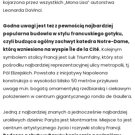
kojarzona przez wszystkich „Mona Lisa” autorstwa
Leonarda DaVinci.
Godna uwagi jest też z pewnością najbardziej
popularna budowla w stylu francuskiego gotyku,
czyli budząca ogólny zachwyt katedra Notre-Dame,
którą wzniesiono na wyspie Île de la Cité.
Kolejnym
symbolem stolicy Francji jest Łuk Triumfalny, który stoi
pośrodku najbardziej reprezentacyjnej ulicy metropolii, tj.
Pól Elizejskich. Powstała z inicjatywy Napoleona
konstrukcja o wysokości blisko 50 metrów przykuwa
uwagę m.in. bogatą ornamentyką rzeźbiarską i ciekawym
położeniem w centrum gigantycznego ronda de Gaulle’a.
Jedną z najbardziej znanych a jednocześnie najbardziej
urokliwych dzielnic Paryża jest Montmartre. Miejsce to jest
centrum artystycznego życia i rozrywki stolicy Francji.