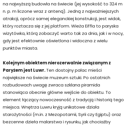
na najwyższą budowla na świecie (jej wysokość to 324 m
n. p. m liczone wraz z anteną). Jedną z najważniejszych
atrakcji, oprócz samej eleganckiej konstrukcji, jest widok,
który roztacza się z jej platform. Wieża Eiffla to paryska
wizytówka, którą zobaczyć warto tak za dnia, jak i w nocy,
gdy jest efektownie oświetlona i widoczna z wielu
punktów miasta.
Kolejnym obiektem nierozerwalnie związanym z
Paryżem jest Luwr.
Ten dostojny pałac mieści
największe na świecie muzeum sztuki. Po ostatnich
rozbudowach uwagę zwraca szklana piramida
stanowiąca obecnie główne wejście do obiektu. To
element łączący nowoczesność z tradycją i historią tego
miejsca. Wnętrza Luwru kryją unikatowe działa
starożytności (m.in. z Mezopotamii, Syrii czy Egiptu) oraz
bezcenne dzieła malarstwa i rysunku, jak chociażby