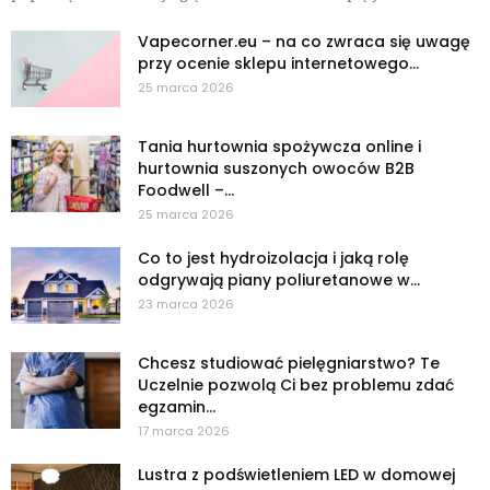
Vapecorner.eu – na co zwraca się uwagę
przy ocenie sklepu internetowego...
25 marca 2026
Tania hurtownia spożywcza online i
hurtownia suszonych owoców B2B
Foodwell –...
25 marca 2026
Co to jest hydroizolacja i jaką rolę
odgrywają piany poliuretanowe w...
23 marca 2026
Chcesz studiować pielęgniarstwo? Te
Uczelnie pozwolą Ci bez problemu zdać
egzamin...
17 marca 2026
Lustra z podświetleniem LED w domowej