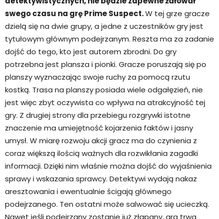
detektywistycznych, nie będzie zapewne żałował
swego czasu na grę Prime Suspect.
W tej grze gracze
dzielą się na dwie grupy, a jedne z uczestników gry jest
tytułowym głównym podejrzanym. Reszta ma za zadanie
dojść do tego, kto jest autorem zbrodni. Do gry
potrzebna jest plansza i pionki. Gracze poruszają się po
planszy wyznaczając swoje ruchy za pomocą rzutu
kostką. Trasa na planszy posiada wiele odgałęzień, nie
jest więc zbyt oczywista co wpływa na atrakcyjność tej
gry. Z drugiej strony dla przebiegu rozgrywki istotne
znaczenie ma umiejętność kojarzenia faktów i jasny
umysł. W miarę rozwoju akcji gracz ma do czynienia z
coraz większą ilością ważnych dla rozwikłania zagadki
informacji. Dzięki nim właśnie można dojść do wyjaśnienia
sprawy i wskazania sprawcy. Detektywi wydają nakaz
aresztowania i ewentualnie ścigają głównego
podejrzanego. Ten ostatni może salwować się ucieczką.
Nawet jeśli podejrzany zostanie już złapany, gra trwa