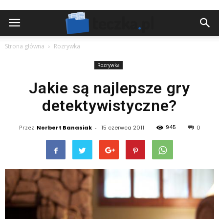
Strona główna
Rozrywka
Rozrywka
Jakie są najlepsze gry
detektywistyczne?
945
Przez
Norbert Banasiak
-
15 czerwca 2011
0