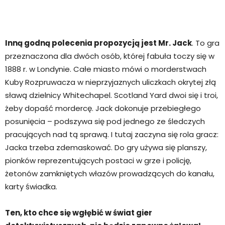
Inną godną polecenia propozycją jest Mr. Jack
. To gra
przeznaczona dla dwóch osób, której fabuła toczy się w
1888 r. w Londynie. Całe miasto mówi o morderstwach
Kuby Rozpruwacza w nieprzyjaznych uliczkach okrytej złą
sławą dzielnicy Whitechapel. Scotland Yard dwoi się i troi,
żeby dopaść mordercę. Jack dokonuje przebiegłego
posunięcia – podszywa się pod jednego ze śledczych
pracujących nad tą sprawą. I tutaj zaczyna się rola gracz:
Jacka trzeba zdemaskować. Do gry używa się planszy,
pionków reprezentujących postaci w grze i policję,
żetonów zamkniętych włazów prowadzących do kanału,
karty świadka.
Ten, kto chce się wgłębić w świat gier