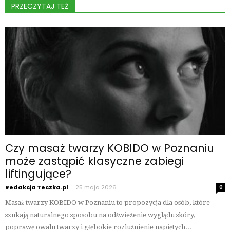
PRZECZYTAJ TEŻ
Czy masaż twarzy KOBIDO w Poznaniu
może zastąpić klasyczne zabiegi
liftingujące?
Redakcja Teczka.pl
-
25 maja 2026
0
Masaż twarzy KOBIDO w Poznaniu to propozycja dla osób, które
szukają naturalnego sposobu na odświeżenie wyglądu skóry,
poprawę owalu twarzy i głębokie rozluźnienie napiętych...