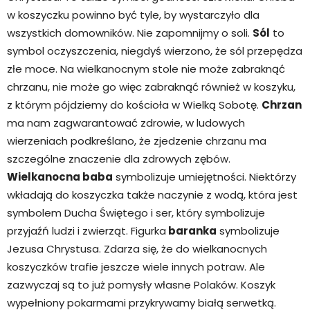
w koszyczku powinno być tyle, by wystarczyło dla
wszystkich domowników. Nie zapomnijmy o soli.
Sól
to
symbol oczyszczenia, niegdyś wierzono, że sól przepędza
złe moce. Na wielkanocnym stole nie może zabraknąć
chrzanu, nie może go więc zabraknąć również w koszyku,
z którym pójdziemy do kościoła w Wielką Sobotę.
Chrzan
ma nam zagwarantować zdrowie, w ludowych
wierzeniach podkreślano, że zjedzenie chrzanu ma
szczególne znaczenie dla zdrowych zębów.
Wielkanocna baba
symbolizuje umiejętności. Niektórzy
wkładają do koszyczka także naczynie z wodą, która jest
symbolem Ducha Świętego i ser, który symbolizuje
przyjaźń ludzi i zwierząt. Figurka
baranka
symbolizuje
Jezusa Chrystusa. Zdarza się, że do wielkanocnych
koszyczków trafie jeszcze wiele innych potraw. Ale
zazwyczaj są to już pomysły własne Polaków. Koszyk
wypełniony pokarmami przykrywamy białą serwetką.