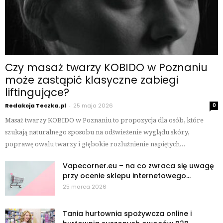
Czy masaż twarzy KOBIDO w Poznaniu
może zastąpić klasyczne zabiegi
liftingujące?
Redakcja Teczka.pl
-
25 maja 2026
0
Masaż twarzy KOBIDO w Poznaniu to propozycja dla osób, które
szukają naturalnego sposobu na odświeżenie wyglądu skóry,
poprawę owalu twarzy i głębokie rozluźnienie napiętych...
Vapecorner.eu – na co zwraca się uwagę
przy ocenie sklepu internetowego...
25 marca 2026
Tania hurtownia spożywcza online i