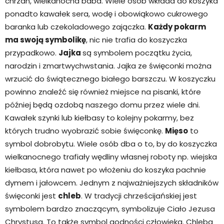
chrzan, wielkanocna baba. Wiele osób wkłada do koszyka
ponadto kawałek sera, wodę i obowiąkowo cukrowego
baranka lub czekoladowego zajączka.
Każdy pokarm
ma swoją symbolikę
, nic nie trafia do koszyczka
przypadkowo.
Jajka
są symbolem początku życia,
narodzin i zmartwychwstania. Jajka ze święconki można
wrzucić do świątecznego białego barszczu. W koszyczku
powinno znaleźć się również miejsce na pisanki, które
później będą ozdobą naszego domu przez wiele dni.
Kawałek szynki lub kiełbasy to kolejny pokarmy, bez
których trudno wyobrazić sobie święconkę.
Mięso
to
symbol dobrobytu. Wiele osób dba o to, by do koszyczka
wielkanocnego trafiały wędliny własnej roboty np. wiejska
kiełbasa, która nawet po włożeniu do koszyka pachnie
dymem i jałowcem. Jednym z najważniejszych składników
święconki jest
chleb
. W tradycji chrześcijańskiej jest
symbolem bardzo znaczącym, symbolizuje Ciało Jezusa
Chrystusa. To także symbol godności człowieka. Chleba