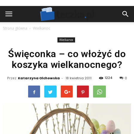
Strona główna
Wielkanoc
Wielkanoc
Święconka – co włożyć do
koszyka wielkanocnego?
1224
Przez
Katarzyna Olchowska
-
18 kwietnia 2011
0