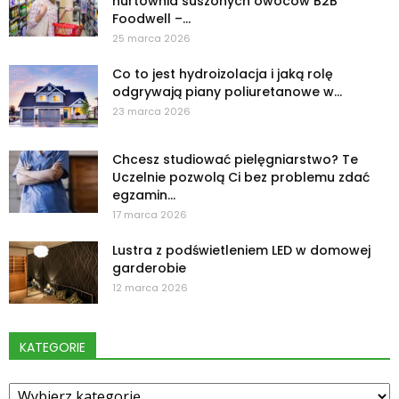
hurtownia suszonych owoców B2B
Foodwell –...
25 marca 2026
Co to jest hydroizolacja i jaką rolę
odgrywają piany poliuretanowe w...
23 marca 2026
Chcesz studiować pielęgniarstwo? Te
Uczelnie pozwolą Ci bez problemu zdać
egzamin...
17 marca 2026
Lustra z podświetleniem LED w domowej
garderobie
12 marca 2026
KATEGORIE
Kategorie