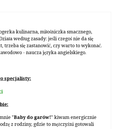
ogerka kulinarna, miłośniczka smacznego,
ziała według zasady: jeśli czegoś nie da się
, trzeba się zastanowić, czy warto to wykonać.
zawodowo - naucza języka angielskiego.
 specjalisty:
ci
bie:
mnie "
Baby do garów!
" kiwam energicznie
odzę z rodziny, gdzie to mężczyźni gotowali