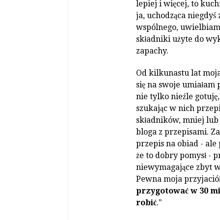
lepiej i więcej, to ku
ja, uchodząca niegdyś
wspólnego, uwielbiam 
składniki użyte do wyk
zapachy.
Od kilkunastu lat moj
się na swoje umiałam p
nie tylko nieźle gotuję
szukając w nich przepi
składników, mniej lub
bloga z przepisami. Za
przepis na obiad - ale
że to dobry pomysł - 
niewymagające zbyt wi
Pewna moja przyjaciół
przygotować w 30 min
robić
."