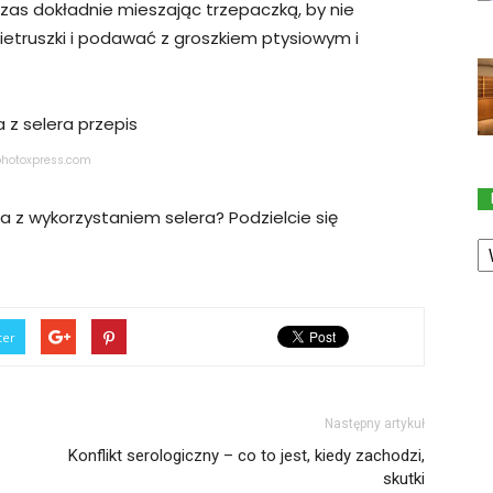
czas dokładnie mieszając trzepaczką, by nie
ietruszki i podawać z groszkiem ptysiowym i
hotoxpress.com
nia z wykorzystaniem selera? Podzielcie się
K
ter
Następny artykuł
Konflikt serologiczny – co to jest, kiedy zachodzi,
skutki