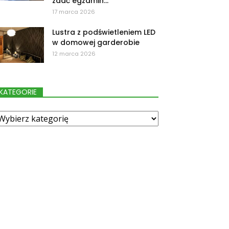
zdać egzamin...
17 marca 2026
Lustra z podświetleniem LED
w domowej garderobie
12 marca 2026
KATEGORIE
ategorie