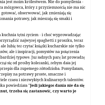
chnia jest moim królestwem. Nie do pomyślenia -
 za mózgowca, który z przyziemnością nie ma nic
gotować, obserwować, jak zmieniają się
onania potrawy, jak mieszają się smaki i
a kuchnia tętni życiem - i choć wyprowadzając
rzyrządzić najwyżej spaghetti z proszku, teraz
, ale lubię też czytać książki kucharskie nie tylko
sów, ale i inspiracji, pomysłów na połączenia
 bardziej typowe. Już ładnych parę lat prowadzę
czął się od prośby koleżanki, żebym dała jej
 przepis dla zupełnego żółtodzioba. Pomyślałam,
przepisy na potrawy proste, smaczne i
ele czasu i niezwykłych kulinarnych talentów.
ka powiedziała "
Jeśli jakiegoś dania nie da się
ut, trzeba się zastanowić, czy warto je