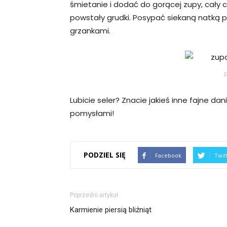
śmietanie i dodać do gorącej zupy, cały 
powstały grudki. Posypać siekaną natką p
grzankami.
p
Lubicie seler? Znacie jakieś inne fajne da
pomysłami!
PODZIEL SIĘ
Facebook
Twit
Poprzedni artykuł
Karmienie piersią bliźniąt