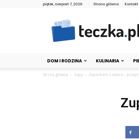
piątek, sierpień 7, 2026
Strona główna
Kontakt
Teczka.pl
DOM I RODZINA
KULINARIA
PI
Strona główna
Zupy
Zupa-krem z selera – przepi
Zu