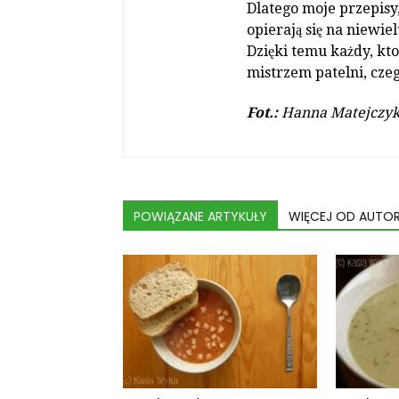
Dlatego moje przepisy
opierają się na niewie
Dzięki temu każdy, kto
mistrzem patelni, czeg
Fot.:
Hanna Matejczy
POWIĄZANE ARTYKUŁY
WIĘCEJ OD AUTO