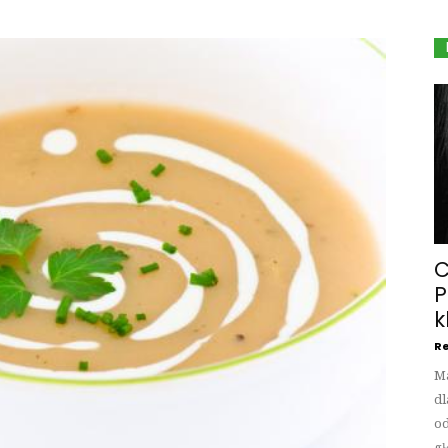
C
P
k
Re
Ma
dl
od
gł