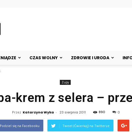
ENIĄDZE
CZAS WOLNY
ZDROWIE I URODA
INF
s
Zupy
pa-krem z selera – prze
890
Przez
Katarzyna Wyka
-
23 sierpnia 2011
0
Podziel się na Facebooku
Tweet (Ćwierkaj) na Twitterze