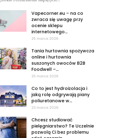
Vapecorner.eu – na co
zwraca się uwagę przy
ocenie sklepu
internetowego...
25 marca 2026
Tania hurtownia spożywcza
online i hurtownia
suszonych owoców B2B
Foodwell –...
25 marca 2026
Co to jest hydroizolacja i
jaką rolę odgrywają piany
poliuretanowe w...
23 marca 2026
Chcesz studiować
pielęgniarstwo? Te Uczelnie
pozwolą Ci bez problemu