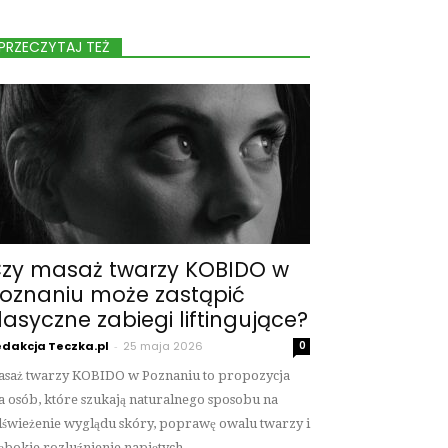
PRZECZYTAJ TEŻ
zy masaż twarzy KOBIDO w
oznaniu może zastąpić
lasyczne zabiegi liftingujące?
dakcja Teczka.pl
-
25 maja 2026
0
saż twarzy KOBIDO w Poznaniu to propozycja
a osób, które szukają naturalnego sposobu na
świeżenie wyglądu skóry, poprawę owalu twarzy i
ębokie rozluźnienie napiętych...