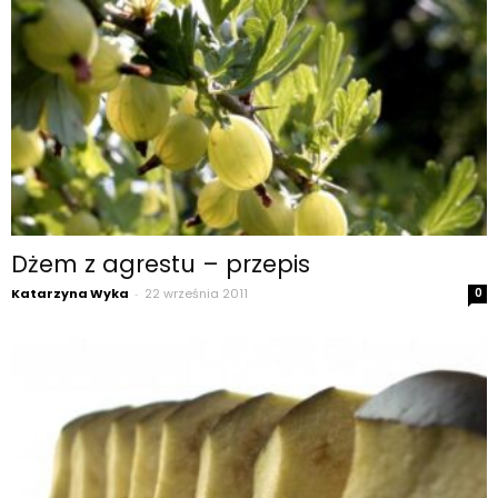
Dżem z agrestu – przepis
Katarzyna Wyka
-
22 września 2011
0