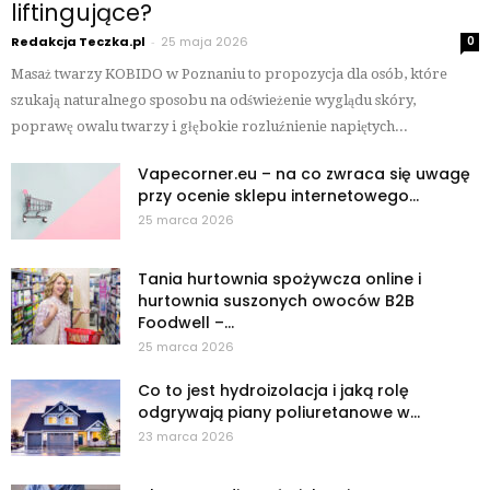
liftingujące?
Redakcja Teczka.pl
-
25 maja 2026
0
Masaż twarzy KOBIDO w Poznaniu to propozycja dla osób, które
szukają naturalnego sposobu na odświeżenie wyglądu skóry,
poprawę owalu twarzy i głębokie rozluźnienie napiętych...
Vapecorner.eu – na co zwraca się uwagę
przy ocenie sklepu internetowego...
25 marca 2026
Tania hurtownia spożywcza online i
hurtownia suszonych owoców B2B
Foodwell –...
25 marca 2026
Co to jest hydroizolacja i jaką rolę
odgrywają piany poliuretanowe w...
23 marca 2026