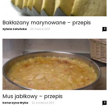
Bakłażany marynowane – przepis
Sylwia Załuńska
-
22 marca 2011
0
Mus jabłkowy – przepis
Katarzyna Wyka
-
22 września 2011
0